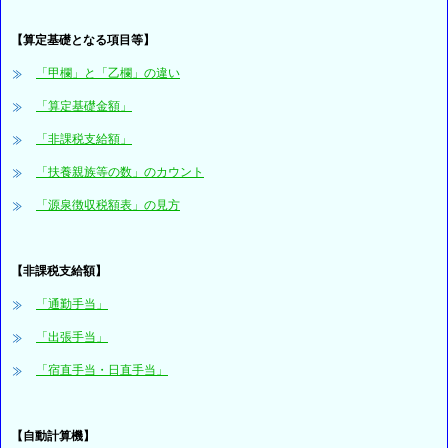
【算定基礎となる項目等】
「甲欄」と「乙欄」の違い
「算定基礎金額」
「非課税支給額」
「扶養親族等の数」のカウント
「源泉徴収税額表」の見方
【非課税支給額】
「通勤手当」
「出張手当」
「宿直手当・日直手当」
【自動計算機】