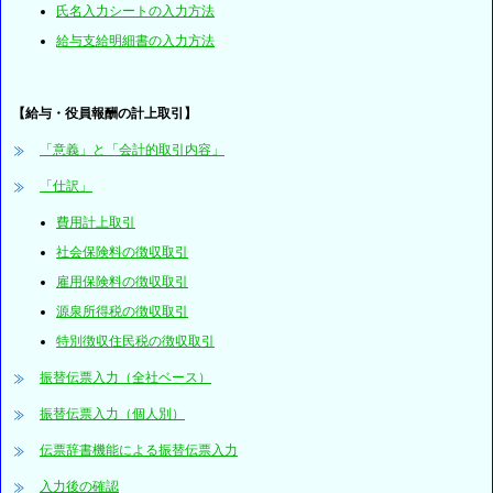
氏名入力シートの入力方法
給与支給明細書の入力方法
【給与・役員報酬の計上取引】
「意義」と「会計的取引内容」
「仕訳」
費用計上取引
社会保険料の徴収取引
雇用保険料の徴収取引
源泉所得税の徴収取引
特別徴収住民税の徴収取引
振替伝票入力（全社ベース）
振替伝票入力（個人別）
伝票辞書機能による振替伝票入力
入力後の確認