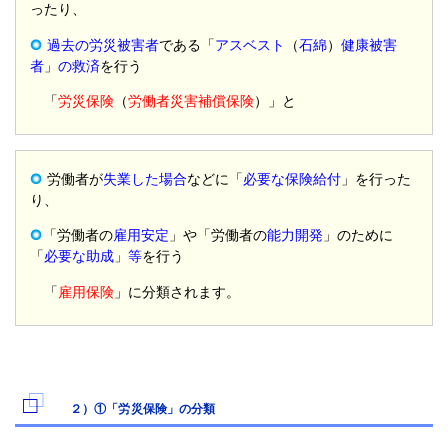
ったり、
過去の労災被害者
である「
アスベスト
（
石綿
）
健康被害
者
」
の救済
を行う
「
労災保険
（
労働者災害補償保険
）」と
労働者が
失業した場合
などに「
必要な保険給付
」を行った
り、
「労働者の
雇用安定
」や「労働者の
能力開発
」のために
「
必要な助成
」
等
を行う
「
雇用保険
」に分類されます。
２）①「労災保険」の分類