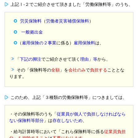
上記Ⅰ-２でご紹介させて頂きました「労働保険料等」のうち、
労災保険
料
（
労働者災害補償保険料
）
一般拠出金
（
雇用保険の２事業
に係る）
雇用保険
料
は、
「
下記の脚注
でご紹介させて頂く
理由
」
等
から、
その「保険料等の
全額
」を
会社のみ
で
負担する
こととな
ります。
このため、上記「３種類の労働保険料等」につきましては、
・その保険料等のうち「
従業員が個人で負担しなければなら
ない保険料等部分
」は
存在しないため
、
・給与計算時等において「これら保険料等に係る
従業員負担
分
」
を控除すること
は
不要になります
。