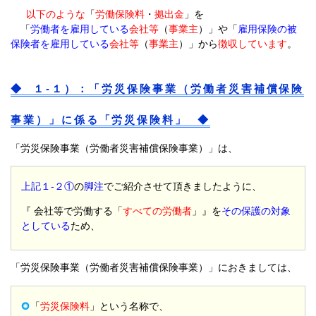
以下のような
「
労働保険料
・
拠出金
」を
「
労働者を雇用している
会社等
（
事業主
）」や「
雇用保険の被
保険者を雇用している
会社等
（
事業主
）」から
徴収しています
。
◆ １-１）：「労災保険事業（労働者災害補償保険
事業）」に係る「労災保険料」 ◆
「労災保険事業（労働者災害補償保険事業）」は、
上記１-２①
の
脚注
でご紹介させて頂きましたように、
『 会社等で労働する「
すべての労働者
」』を
その保護の対象
としている
ため、
「労災保険事業（労働者災害補償保険事業）」におきましては、
「
労災保険料
」という名称で、