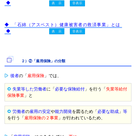
◆
◆ 「石綿（アスベスト）健康被害者の救済事業」とは
◆
２）②「雇用保険」の分類
後者
の「
雇用保険
」では、
失業等した労働者
に「
必要な保険給付
」を行う「
失業等給付
保険事業
」と
労働者
の
雇用の安定
や
能力開発
を図るため「
必要な助成
」
等
を行う「
雇用保険の２事業
」が行われているため、