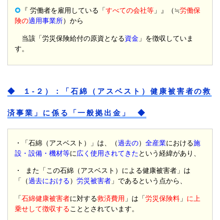
『 労働者を雇用している「
すべての会社等
」』（≒
労働保
険の
適用事業所
）から
当該「労災保険給付の原資となる
資金
」を徴収していま
す。
◆ １-２）：「石綿（アスベスト）健康被害者の救
済事業」に係る「一般拠出金」 ◆
・「石綿（アスベスト）」は、（
過去の
）
全産業
における
施
設・設備・機材等
に
広く使用されてきた
という経緯があり、
・ また「この石綿（アスベスト）による健康被害者」は
「（
過去における
）
労災被害者
」であるという点から、
「
石綿健康被害者
に対する
救済費用
」は「
労災保険料
」
に上
乗せして徴収する
こととされています。