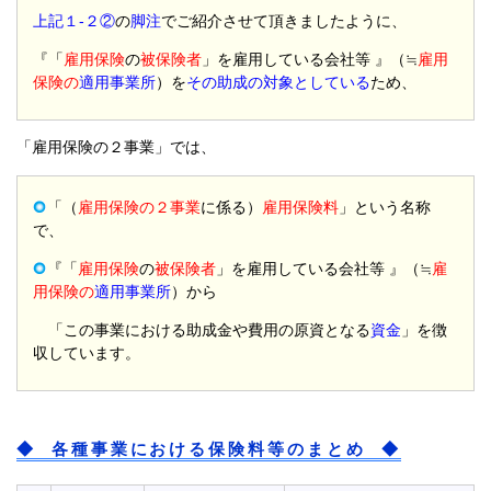
上記１-２②
の
脚注
でご紹介させて頂きましたように、
『「
雇用保険
の
被保険者
」を雇用している会社等
』（≒
雇用
保険の
適用事業所
）を
その助成の対象としている
ため、
「雇用保険の２事業」では、
「（
雇用保険の２事業
に係る）
雇用保険料
」という名称
で、
『「
雇用保険
の
被保険者
」を雇用している会社等
』（≒
雇
用保険の
適用事業所
）から
「この事業における助成金や費用の原資となる
資金
」を徴
収しています。
◆ 各種事業における保険料等のまとめ ◆