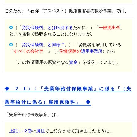
このため、「石綿（アスベスト）健康被害者の救済事業」では、
（「
労災保険料
」
とは区別する
ために、）「
一般拠出金
」
という名称で徴収されることになりますが、
（「
労災保険料
」
と同様に
、）『 労働者を雇用している
「
すべての会社等
」』（≒
労働保険の
適用事業所
）から
「この救済費用の原資となる
資金
」を徴収しています。
◆ ２-１）：「失業等給付保険事業」に係る「（失
業等給付に係る）雇用保険料」 ◆
「失業等給付保険事業」は、
上記１-２②
の
脚注
でご紹介させて頂きましたように、