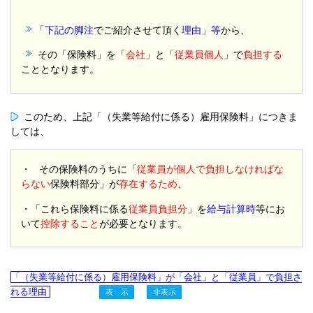
「
下記の脚注
でご紹介させて頂く
理由
」
等
から、
その「保険料」を「
会社
」と「
従業員個人
」で
負担する
こととなります。
このため、上記「（失業等給付に係る）雇用保険料」につきま
しては、
・ その保険料のうちに「
従業員が個人で負担しなければな
らない
保険料部分」が
存在するため
、
・「これら保険料に係る
従業員負担分
」を
給与計算時
等にお
いて
控除すること
が必要となります。
「（失業等給付に係る）雇用保険料」が「会社」と「従業員」で負担さ
れる理由