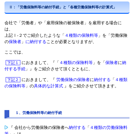
Ⅱ：「労働保険料等の納付手続」と「各種労働保険料等の計算式」
会社で「労働者」や「雇用保険の被保険者」を雇用する場合に
は、
上記Ⅰ-２でご紹介したような「
４種類の保険料等
」を「労働保険
の
保険者
」
に納付する
ことが必要となりますが、
ここでは、
におきまして、『「
４種類の保険料等
」を「
保険者
に
納
下記１
付する手続
」』をご紹介させて頂くとともに、
におきまして、『
労働保険の保険者
に
納付する
「
４種類
下記２
の保険料等
」の
具体的な計算式
』をご紹介させて頂きます。
１、労働保険料等の納付手続
『 会社から労働保険の保険者へ
納付する
「
４種類の労働保険料
等
」』は、