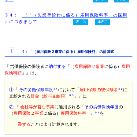
※４：
『「（失業等給付に係る）雇用保険料率」の採用
』につきまして
４）「（雇用保険２事業に係る）雇用保険料」の計算式
『 労働保険の保険者に
納付する
「（
雇用保険２事業
に係る）
雇用
保険料額
」』は、
①
『
その労働保険年度
において「
雇用保険の被保険者
に
※１
※２
支給される
賃金
（
給与支給額
）
」』に
※３
②
『
会社等が営む事業
に適用される「
その労働保険年度
の
（
雇用保険２事業
に係る）
雇用保険料率
」』
を
※４
乗ずる
ことにより計算されます。