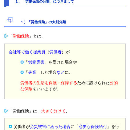
１、「労働保険の分類」につきまして
１）「労働保険」の大別分類
「
労働保険
」とは、
会社等で働く従業員
（
労働者
）が
「
労働災害
」を受けた場合や
「
失業
」した場合
など
に、
労働者の生活を保護・保障する
ために設けられた
公的
な保険
をいいますが、
「労働保険」は、
大きく分けて
、
労働者が
労災被害にあった場合
に「
必要な保険給付
」を行