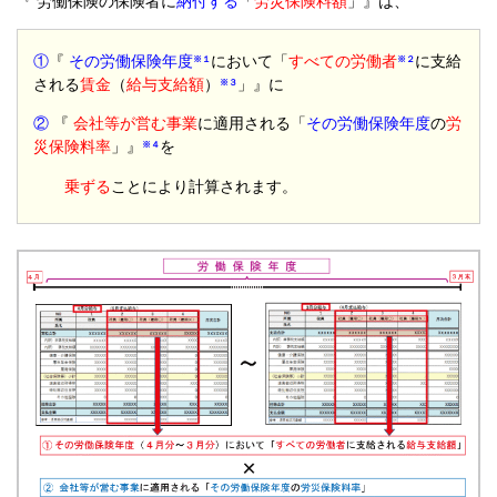
『 労働保険の保険者に
納付する
「
労災保険料額
」』は、
①
『
その労働保険年度
において「
すべての労働者
に支給
※１
※２
される
賃金
（
給与支給額
）
」』に
※３
②
『
会社等が営む事業
に適用される「
その労働保険年度
の
労
災保険料率
」』
を
※４
乗ずる
ことにより計算されます。