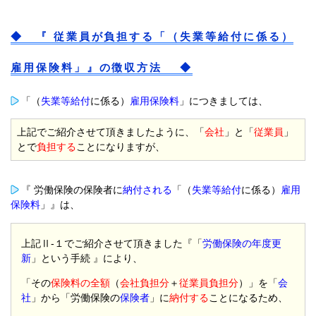
◆ 『 従業員が負担する「（失業等給付に係る）
雇用保険料」』の徴収方法 ◆
「（
失業等給付
に係る）
雇用保険料
」につきましては、
上記でご紹介させて頂きましたように、「
会社
」と「
従業員
」
とで
負担する
ことになりますが、
『 労働保険の保険者に
納付される
「（
失業等給付
に係る）
雇用
保険料
」』は、
上記Ⅱ-１でご紹介させて頂きました『「
労働保険の年度更
新
」という手続 』により、
「その
保険料の全額
（
会社負担分
＋
従業員負担分
）」を「
会
社
」から「労働保険の
保険者
」に
納付する
ことになるため、