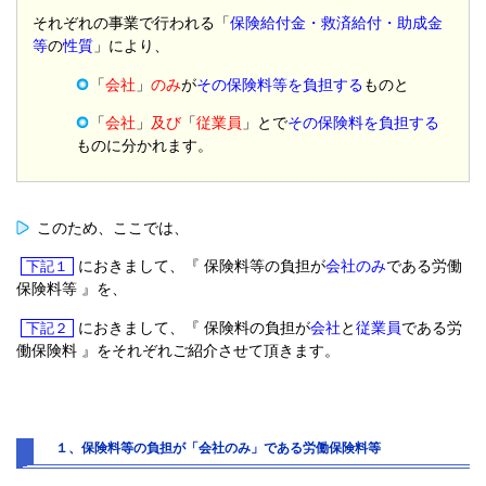
それぞれの事業で行われる「
保険給付金・救済給付・助成金
等
の
性質
」により、
「
会社
」
のみ
が
その保険料等を負担する
ものと
「
会社
」
及び
「
従業員
」とで
その保険料を負担する
ものに分かれます。
このため、ここでは、
におきまして、『 保険料等の負担が
会社のみ
である労働
下記１
保険料等 』を、
におきまして、『 保険料の負担が
会社
と
従業員
である労
下記２
働保険料 』をそれぞれご紹介させて頂きます。
１、保険料等の負担が「会社のみ」である労働保険料等