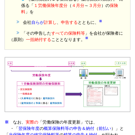
係る「
１労働保険年度分
（
４月分
～
３月分
）の
保険
料
」を
※
会社
自らが
計算し
、
申告する
とともに、
「その申告した
すべての保険料等
」を会社が保険者に
※
（原則）
一括
納付する
こととなります。
※
なお、
実際の
「労働保険の年度更新」では、
・「
翌保険年度
の
概算保険料等の申告＆納付
（
前払い
）」と
「
当保険年度の確定保険料等
の
精算の申告＆納付
」が行われ、