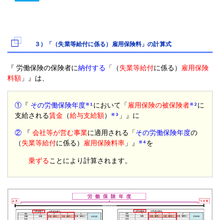
３）「（失業等給付に係る）雇用保険料」の計算式
『 労働保険の保険者に
納付する
「（
失業等給付
に係る）
雇用保険
料額
」』は、
①
『
その労働保険年度
において「
雇用保険の被保険者
に
※１
※２
支給される
賃金
（
給与支給額
）
」』に
※３
②
『
会社等が営む事業
に適用される「
その労働保険年度
の
（
失業等給付
に係る）
雇用保険料率
」』
を
※４
乗ずる
ことにより計算されます。