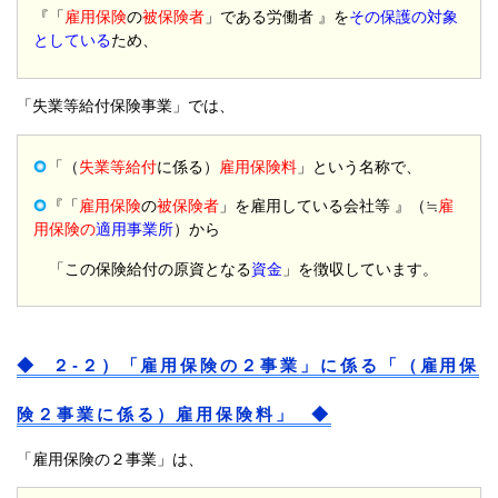
『「
雇用保険
の
被保険者
」である労働者 』を
その保護の対象
としている
ため、
「失業等給付保険事業」では、
「（
失業等給付
に係る）
雇用保険料
」という名称で、
『「
雇用保険
の
被保険者
」を雇用している会社等 』（≒
雇
用保険の
適用事業所
）から
「この保険給付の原資となる
資金
」を徴収しています。
◆ ２-２）「雇用保険の２事業」に係る「（雇用保
険２事業に係る）雇用保険料」 ◆
「雇用保険の２事業」は、