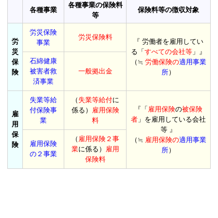
各種事業の保険料
各種事業
保険料等の徴収対象
等
労災保険
労災保険料
労
『 労働者を雇用してい
事業
災
る「
すべての会社等
」』
石綿健康
保
（≒
労働保険の
適用事業
被害者救
一般拠出金
険
所
）
済事業
失業等給
（
失業等給付
に
『「
雇用保険
の
被保険
付保険事
係る）
雇用保険
雇
者
」を雇用している会社
業
料
用
等 』
保
（
雇用保険２事
（≒
雇用保険の
適用事業
雇用保険
険
業
に係る）
雇用
所
）
の２事業
保険料