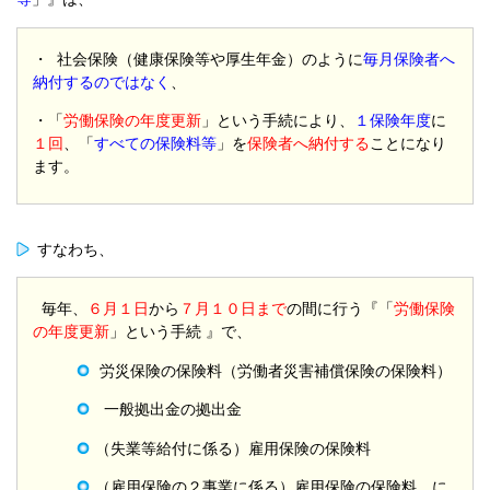
・ 社会保険（健康保険等や厚生年金）のように
毎月保険者へ
納付するのではなく
、
・「
労働保険の年度更新
」という手続により、
１保険年度
に
１回
、「
すべての保険料等
」を
保険者へ納付する
ことになり
ます。
すなわち、
毎年、
６月１日
から
７月１０日まで
の間に行う『「
労働保険
の年度更新
」という手続 』で、
労災保険の保険料（労働者災害補償保険の保険料）
一般拠出金の拠出金
（失業等給付に係る）雇用保険の保険料
（雇用保険の２事業に係る）雇用保険の保険料 に