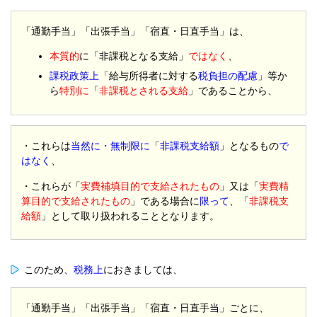
「通勤手当」「出張手当」「宿直・日直手当」は、
本質的
に「非課税となる支給」
ではなく
、
課税政策上
「給与所得者に対する
税負担の配慮
」等か
ら
特別に
「
非課税とされる支給
」であることから、
・これらは
当然に・無制限に
「
非課税支給額
」となるもの
で
はなく
、
・これらが「
実費補填目的で支給されたもの
」又は「
実費精
算目的で支給されたもの
」である場合に
限って
、「
非課税支
給額
」として取り扱われることとなります。
このため、
税務上
におきましては、
「通勤手当」「出張手当」「宿直・日直手当」ごとに、