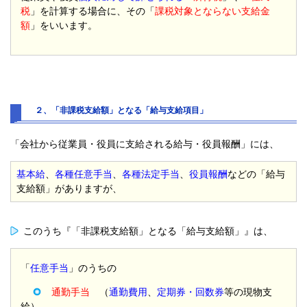
税
」を計算する場合に、その「
課税対象とならない支給金
額
」をいいます。
２、「非課税支給額」となる「給与支給項目」
「会社から従業員・役員に支給される給与・役員報酬」には、
基本給
、
各種任意手当
、
各種法定手当
、
役員報酬
などの「給与
支給額」がありますが、
このうち『「非課税支給額」となる「給与支給額」』は、
「
任意手当
」のうちの
通勤手当
（
通勤費用
、
定期券・回数券
等の現物支
給）