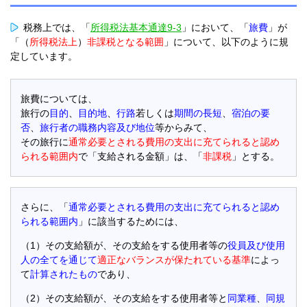
税務上では、「
所得税法基本通達9-3
」において、「
旅費
」が
「（
所得税法上
）
非課税となる範囲
」について、以下のように規
定しています。
旅費については、
旅行の
目的
、
目的地
、
行路
若しくは
期間の長短
、
宿泊の要
否
、
旅行者の職務内容及び地位
等からみて、
その旅行に
通常必要とされる費用の支出に充てられると認め
られる範囲内
で「支給される金額」は、「
非課税
」とする。
さらに、「
通常必要とされる費用の支出に充てられると認め
られる範囲内
」に該当するためには、
（1）その支給額が、その支給をする使用者等の
役員及び使用
人の全てを通じて
適正なバランスが保たれている基準
によっ
て
計算されたもの
であり、
（2）その支給額が、その支給をする使用者等と
同業種
、
同規