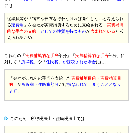
には、
従業員等が「宿直や日直を行わなければ発生しないと考えられ
る
諸費用
」を会社が実費補填するために支給される「
実費補填
的な手当の支給
」
としての性質を持つもの
が
含まれている
と考
えられるため、
これらの「
実費補填的な手当
部分」「
実費精算的な手当
部分」に
対して「
所得税
」や「
住民税
」
が課税された場合
には、
「会社がこれらの手当を支給した
実費補填目的・実費精算目
的
」が
所得税・住民税額
分
だけ
損なわれてしまうこととなり
ます
。
このため、所得税法上・住民税法上では、