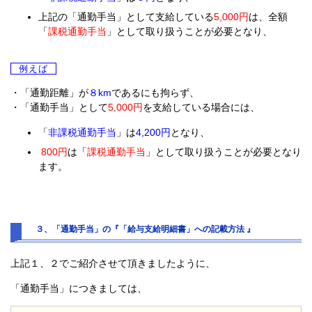
上記の「通勤手当」として支給している
5,000円
は、全額
「
課税通勤手当
」として取り扱うことが必要となり、
例えば
・「通勤距離」が
８km
であるにも拘らず、
・「通勤手当」として
5,000円
を支給している場合には、
「
非課税通勤手当
」は
4,200円
となり、
800円
は「
課税通勤手当
」として取り扱うことが必要となり
ます。
３、「通勤手当」の『「給与支給明細書」への記載方法 』
上記１、２でご紹介させて頂きましたように、
「通勤手当」につきましては、