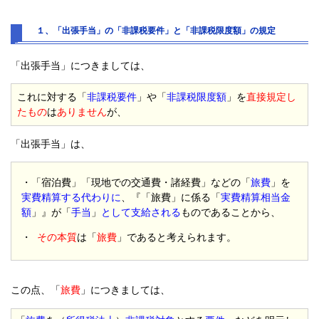
１、「出張手当」の「非課税要件」と「非課税限度額」の規定
「出張手当」につきましては、
これに対する「
非課税要件
」や「
非課税限度額
」を
直接規定し
たもの
は
ありません
が、
「出張手当」は、
・「宿泊費」「現地での交通費・諸経費」などの「
旅費
」を
実費精算する代わりに
、『「旅費」に係る「
実費精算相当金
額
」』が「
手当
」
として支給される
ものであることから、
・
その本質
は「
旅費
」であると考えられます。
この点、「
旅費
」につきましては、