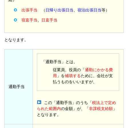
出張手当
（
日帰り出張日当
、
宿泊出張日当
等）
宿直手当
、
日直手当
となります。
「通勤手当」とは、
従業員、役員の「
通勤にかかる費
用
」を
補填する
ために、会社が支
払うものをいいますが、
通勤手当
この「通勤手当」のうち「
税法上で定め
られた範囲内
の金額」が、「
非課税支給額
」
となります。