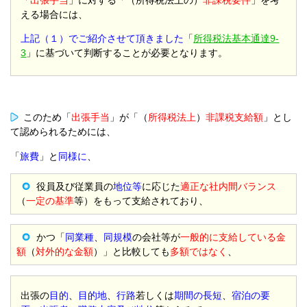
える場合には、
上記（１）でご紹介させて頂きました
「
所得税法基本通達9-
3
」に基づいて判断することが必要となります。
このため「
出張手当
」が「（
所得税法上
）
非課税支給額
」とし
て認められるためには、
「
旅費
」と
同様に
、
役員及び従業員の
地位等
に応じた
適正な社内間バランス
（
一定の基準
等）をもって支給されており、
かつ「
同業種
、
同規模
の会社等が
一般的に支給している金
額
（
対外的な金額
）」と比較しても
多額ではなく
、
出張の
目的
、
目的地
、
行路
若しくは
期間の長短
、
宿泊の要