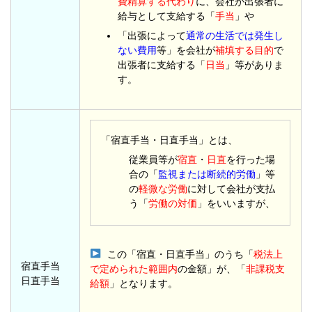
費精算する代わり
に、
会社が出張者に
給与として支給する「
手当
」や
「出張によって
通常の生活では発生し
ない費用
等」を会社が
補填する目的
で
出張者に支給する「
日当
」等がありま
す。
「宿直手当・日直手当」とは、
従業員等が
宿直
・
日直
を行った場
合の「
監視または断続的労働
」等
の
軽微な労働
に対して会社が支払
う「
労働の対価
」をいいますが、
この「宿直・日直手当」のうち「
税法上
宿直手当
で定められた範囲内
の金額」が、「
非課税支
日直手当
給額
」となります。