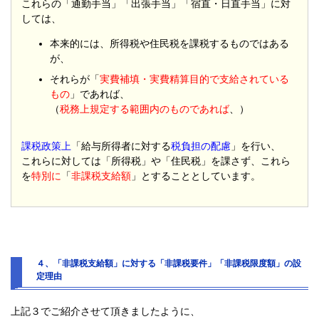
これらの「通勤手当」「出張手当」「宿直・日直手当」に対
しては、
本来的には、所得税や住民税を課税するものではある
が、
それらが「
実費補填・実費精算目的で支給されている
もの
」であれば、
（
税務上規定する範囲内のものであれば
、）
課税政策上
「給与所得者に対する
税負担の配慮
」を行い、
これらに対しては「所得税」や「住民税」を課さず、これら
を
特別に
「
非課税支給額
」とすることとしています。
４、「非課税支給額」に対する「非課税要件」「非課税限度額」の設
定理由
上記３でご紹介させて頂きましたように、