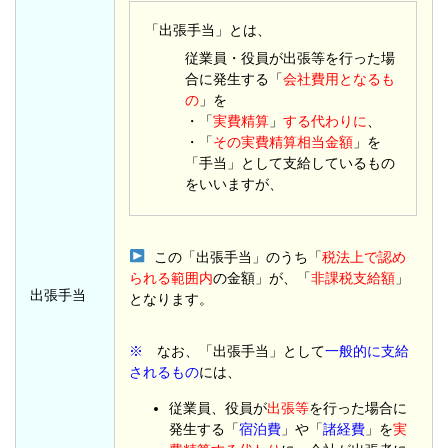
「出張手当」とは、
従業員・役員が出張等を行った場
合に発生する「
会社費用となるも
の
」を
・「
実費精算
」
する代わりに
、
・「
その実費精算相当金額
」を
「手当」として支給しているもの
をいいますが、
この「出張手当」のうち「
税法上で認め
られる範囲内
の金額」が、「
非課税支給額
」
出張手当
となります。
※
なお、「出張手当」として
一般的に支給
されるもの
には、
従業員、役員が
出張等
を行った場合に
発生する「
宿泊費
」や「
諸経費
」を
実