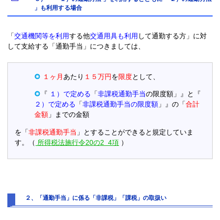
」も利用する場合
「
交通機関等を利用
する他
交通用具も利用
して通勤する方」に対
して支給する「通勤手当」につきましては、
１ヶ月
あたり
１５万円
を
限度
として、
『
１）で定める
「
非課税通勤手当
の限度額」』と『
２）で定める
「
非課税通勤手当の限度額
」』の「
合計
金額
」までの金額
を「
非課税通勤手当
」とすることができると規定していま
す。（
所得税法施行令20
の2 4項
）
２、「通勤手当」に係る「非課税」「課税」の取扱い