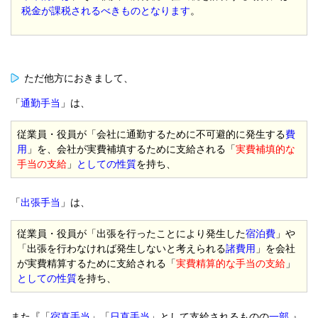
税金が課税されるべきものとなります
。
ただ他方におきまして、
「
通勤手当
」は、
従業員・役員が「会社に通勤するために不可避的に発生する
費
用
」を、会社が実費補填するために支給される「
実費補填的な
手当の支給
」
としての性質
を持ち、
「
出張手当
」は、
従業員・役員が「出張を行ったことにより発生した
宿泊費
」や
「出張を行わなければ発生しないと考えられる
諸費用
」を会社
が実費精算するために支給される「
実費精算的な手当の支給
」
としての性質
を持ち、
また『「
宿直手当
」「
日直手当
」として支給されるものの
一部
』