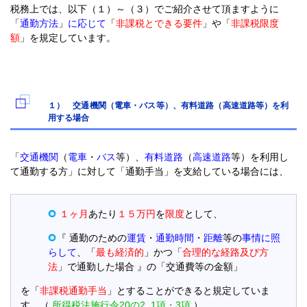
税務上では、以下（１）～（３）でご紹介させて頂ますように
「
通勤方法
」
に応じて
「
非課税とできる要件
」や「
非課税限度
額
」を規定しています。
１） 交通機関（電車・バス等）、有料道路（高速道路等）を利
用する場合
「
交通機関
（
電車
・
バス
等）、
有料道路
（
高速道路
等）を利用し
て通勤する方」に対して「通勤手当」を支給している場合には、
１ヶ月
あたり
１５万円
を
限度
として、
『 通勤のための
運賃
・
通勤時間
・
距離
等の
事情に照
らして
、「
最も経済的
」かつ「
合理的な経路及び方
法
」で通勤した場合 』の「交通費等の金額」
を「
非課税通勤手当
」とすることができると規定していま
す。（
所得税法施行令20
の2 1項・3項
）