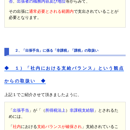
否
、
出張者の職務内容及び地位
等からみて、
その出張に
通常必要とされる範囲内
で支出されていることが
必要となります。
２、「出張手当」に係る「非課税」「課税」の取扱い
◆ １）「社内における支給バランス」という観点
からの取扱い ◆
上記１でご紹介させて頂きましたように、
「
出張手当
」が「（
所得税法上
）
非課税支給額
」とされるた
めには、
「
社内
における
支給バランスが確保され
」支給されているこ