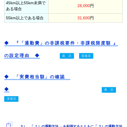
45km以上55km未満で
28,000
円
ある場合
55km以上である場合
31,600
円
◆ 『「通勤費」の非課税要件・非課税限度額 』
の設定理由 ◆
◆ 「実費相当額」の確認
◆
３） 「 １）の通勤方法 」を利用するとともに「 ２）の通勤方法