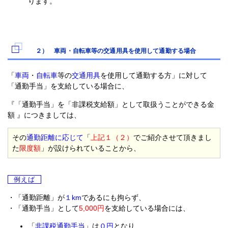
ります。
２） 車両・自転車等の交通用具を使用して通勤する場合
「
車両
・
自転車
等の
交通用具
を使用して通勤する方」に対して
「通勤手当」を支給している場合に、
『「通勤手当」を「非課税支給額」として取扱うことができる金
額 』につきましては、
その
通勤距離に応じて
「
上記１（２）
でご紹介させて頂きまし
た
限度額
」が設けられていることから、
例えば
・「通勤距離」が
１km
であるにも拘らず、
・「通勤手当」として
5,000円
を支給している場合には、
「
非課税通勤手当
」は
０円
となり、