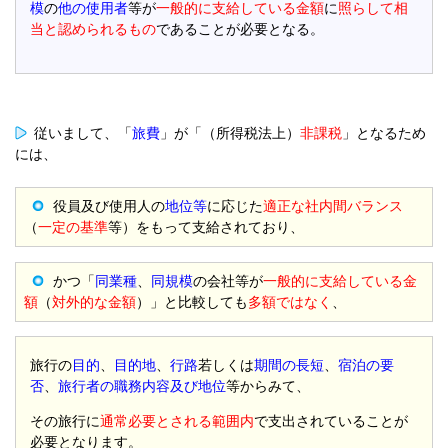
模
の
他の使用者
等が
一般的に支給している金額
に
照らして相
当と認められるもの
であることが必要となる。
従いまして、「
旅費
」が「（所得税法上）
非課税
」となるため
には、
役員及び使用人の
地位等
に応じた
適正な社内間バランス
（
一定の基準
等）をもって支給されており、
かつ「
同業種
、
同規模
の会社等が
一般的に支給している金
額
（
対外的な金額
）」と比較しても
多額ではなく
、
旅行の
目的
、
目的地
、
行路
若しくは
期間の長短
、
宿泊の要
否
、
旅行者の職務内容及び地位
等からみて、
その旅行に
通常必要とされる範囲内
で支出されていることが
必要となります。