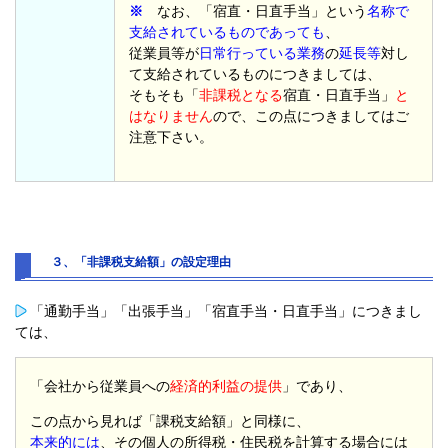
※
なお、「宿直・日直手当」という
名称で
支給されているものであっても
、
従業員等が
日常行っている業務
の
延長等
対し
て支給されているものにつきましては、
そもそも「
非課税となる
宿直・日直手当」
と
はなりません
ので、この点につきましてはご
注意下さい。
３、「非課税支給額」の設定理由
「通勤手当」「出張手当」「宿直手当・日直手当」につきまし
ては、
「会社から従業員への
経済的利益の提供
」であり、
この点から見れば「課税支給額」と同様に、
本来的には
、
その個人の所得税・住民税を計算する場合には