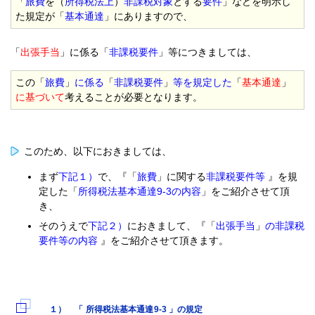
「
旅費
を（
所得税法上
）
非課税対象
とする
要件
」などを明示し
た規定が「
基本通達
」にありますので、
「
出張手当
」に係る「
非課税要件
」等につきましては、
この「
旅費
」
に係る
「
非課税要件
」
等を規定した
「
基本通達
」
に基づいて
考えることが必要となります。
このため、以下におきましては、
まず
下記１）
で、『「
旅費
」に関する
非課税要件等
』を規
定した「
所得税法基本通達9-3
の内容
」をご紹介させて頂
き、
そのうえで
下記２）
におきまして、『「
出張手当
」
の非課税
要件等の内容
』をご紹介させて頂きます。
１） 「 所得税法基本通達9-3 」の規定