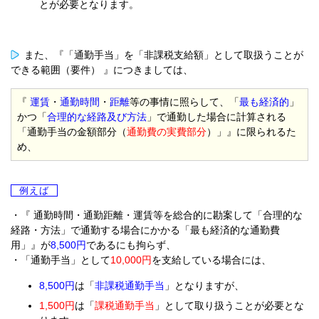
とが必要となります。
また、『「通勤手当」を「非課税支給額」として取扱うことが
できる範囲（要件） 』につきましては、
『
運賃
・
通勤時間
・
距離
等の事情に照らして、「
最も経済的
」
かつ「
合理的な経路及び方法
」で通勤した場合に計算される
「通勤手当の金額部分（
通勤費の実費部分
）」』に限られるた
め、
例えば
・『 通勤時間・通勤距離・運賃等を総合的に勘案して「合理的な
経路・方法」で通勤する場合にかかる「最も経済的な通勤費
用」』が
8,500円
であるにも拘らず、
・「通勤手当」として
10,000円
を支給している場合には、
8,500円
は「
非課税通勤手当
」となりますが、
1,500円
は「
課税通勤手当
」として取り扱うことが必要とな