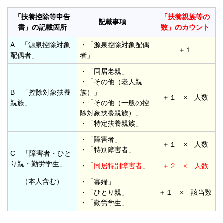
「扶養控除等申告
「扶養親族等の
記載事項
書」の記載箇所
数」のカウント
A 「源泉控除対象
・「源泉控除対象配偶
＋１
配偶者」
者」
・「同居老親」
・「その他（老人親
B 「控除対象扶養
族）」
＋１ × 人数
親族」
・「その他（一般の控
除対象扶養親族）」
・「特定扶養親族」
・「障害者」
＋１ × 人数
・「特別障害者」
C 「障害者・ひと
り親・勤労学生」
・「
同居特別障害者
」
＋２ × 人数
（本人含む）
・「寡婦」
・「ひとり親」
＋１ × 該当数
・「勤労学生」