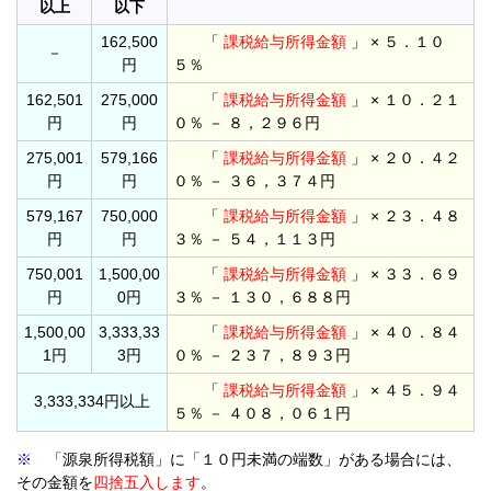
以上
以下
162,500
「
課税給与所得金額
」 × ５．１０
－
円
５％
162,501
275,000
「
課税給与所得金額
」 × １０．２１
円
円
０％ － ８，２９６円
275,001
579,166
「
課税給与所得金額
」 × ２０．４２
円
円
０％ － ３６，３７４円
579,167
750,000
「
課税給与所得金額
」 × ２３．４８
円
円
３％ － ５４，１１３円
750,001
1,500,00
「
課税給与所得金額
」 × ３３．６９
円
0円
３％ － １３０，６８８円
1,500,00
3,333,33
「
課税給与所得金額
」 × ４０．８４
1円
3円
０％ － ２３７，８９３円
「
課税給与所得金額
」 × ４５．９４
3,333,334円以上
５％ － ４０８，０６１円
※
「源泉所得税額」に「１０円未満の端数」がある場合には、
その金額を
四捨五入します
。