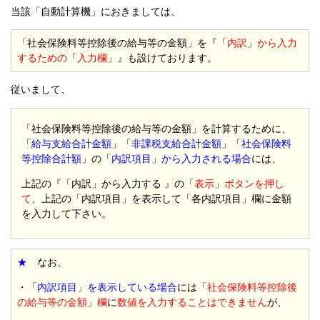
当該「自動計算機」におきましては、
「社会保険料等控除後の給与等の金額」を『「
内訳
」
から入力
するための
「
入力欄
」』も設けております。
従いまして、
「社会保険料等控除後の給与等の金額」を計算するために、
「
給与支給合計金額
」「
非課税支給合計金額
」「
社会保険料
等控除合計額
」の「
内訳項目
」
から入力される場合
には、
上記の『「内訳」から入力する 』の「
表示
」
ボタンを押し
て
、上記の「内訳項目」を表示して「各内訳項目」欄に金額
を入力して下さい。
★
なお、
・「
内訳項目
」
を表示している場合
には「
社会保険料等控除後
の給与等の金額
」
欄
に
数値を入力することはできません
が、