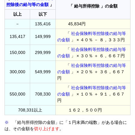
控除後の給与等の金額
」
「 給与所得控除 」の金額
以上
以下
－
135,416
45,834円
「
社会保険料等控除後の給与等
135,417
149,999
の金額
」 × ４０％ － ８，３３３円
「
社会保険料等控除後の給与等
150,000
299,999
の金額
」 × ３０％ ＋ ６，６６７円
「
社会保険料等控除後の給与等
300,000
549,999
の金額
」 × ２０％ ＋ ３６，６６７
円
「
社会保険料等控除後の給与等
550,000
708,330
の金額
」 × １０％ ＋ ９１，６６７
円
708,331以上
１６２，５００円
※
「給与所得控除の金額」に「１円未満の端数」がある場合に
は、その金額を
切り上げます
。