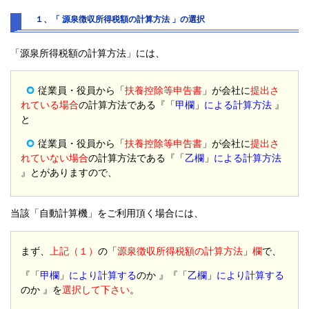
１、「 源泉徴収所得税額の計算方法 」の選択
「源泉所得税額の計算方法」には、
従業員・役員から「
扶養控除等申告書
」が会社に
提出さ
れている場合
の計算方法である『「
甲欄
」
による計算方法
』
と
従業員・役員から「
扶養控除等申告書
」が会社に
提出さ
れていない場合
の計算方法である『「
乙欄
」
による計算方法
』とがありますので、
当該「自動計算機」をご利用頂く場合には、
まず、
上記（１）
の「
源泉徴収所得税額の計算方法
」
欄
で、
『「
甲欄
」
により計算する
のか 』『「
乙欄
」
により計算する
のか 』を
選択して下さい
。