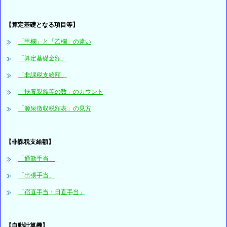
【算定基礎となる項目等】
「甲欄」と「乙欄」の違い
「算定基礎金額」
「非課税支給額」
「扶養親族等の数」のカウント
「源泉徴収税額表」の見方
【非課税支給額】
「通勤手当」
「出張手当」
「宿直手当・日直手当」
【自動計算機】