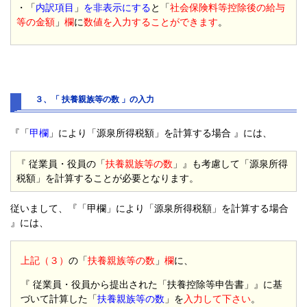
・「
内訳項目
」
を非表示にする
と「
社会保険料等控除後の給与
等の金額
」
欄
に
数値を入力することができます
。
３、「 扶養親族等の数 」の入力
『「
甲欄
」により「源泉所得税額」を計算する場合 』には、
『 従業員・役員の「
扶養親族等の数
」』も考慮して「源泉所得
税額」を計算することが必要となります。
従いまして、『「甲欄」により「源泉所得税額」を計算する場合
』には、
上記（３）
の「
扶養親族等の数
」
欄
に、
『 従業員・役員から提出された「扶養控除等申告書」』に基
づいて計算した「
扶養親族等の数
」を
入力して下さい
。