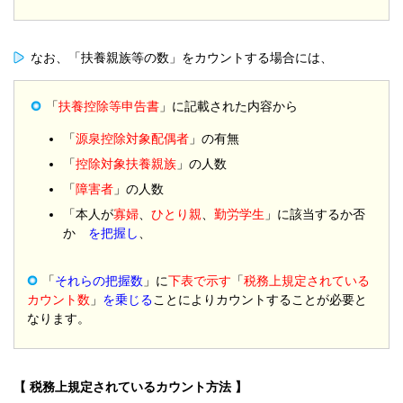
なお、「扶養親族等の数」をカウントする場合には、
「
扶養控除等申告書
」に記載された内容から
「
源泉控除対象配偶者
」の有無
「
控除対象扶養親族
」の人数
「
障害者
」の人数
「本人が
寡婦
、
ひとり親
、
勤労学生
」に該当するか否
か
を把握し
、
「
それらの把握数
」に
下表で示す
「
税務上規定されている
カウント数
」
を乗じる
ことによりカウントすることが必要と
なります。
【 税務上規定されているカウント方法 】