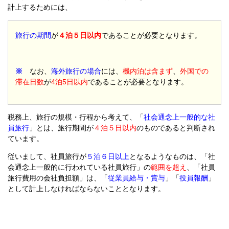
計上するためには、
旅行の期間
が
４泊５日以内
であることが必要となります。
※
なお、
海外旅行の場合
には、
機内泊は含まず
、
外国での
滞在日数
が
4泊5日以内
であることが必要となります。
税務上、旅行の規模・行程から考えて、「
社会通念上一般的な社
員旅行
」とは、旅行期間が
４泊５日以内
のものであると判断され
ています。
従いまして、社員旅行が
５泊６日以上
となるようなものは、「社
会通念上一般的に行われている社員旅行」の
範囲を超え
、「社員
旅行費用の会社負担額」は、「
従業員給与・賞与
」「
役員報酬
」
として計上しなければならないこととなります。