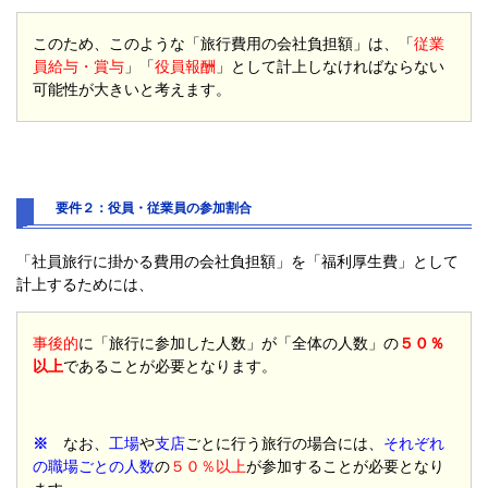
このため、このような「旅行費用の会社負担額」は、「
従業
員給与・賞与
」「
役員報酬
」として計上しなければならない
可能性が大きいと考えます。
要件２：役員・従業員の参加割合
「社員旅行に掛かる費用の会社負担額」を「福利厚生費」として
計上するためには、
事後的
に「旅行に参加した人数」が「全体の人数」の
５０％
以上
であることが必要となります。
※
なお、
工場
や
支店
ごとに行う旅行の場合には、
それぞれ
の職場ごとの人数
の
５０％以上
が参加することが必要となり