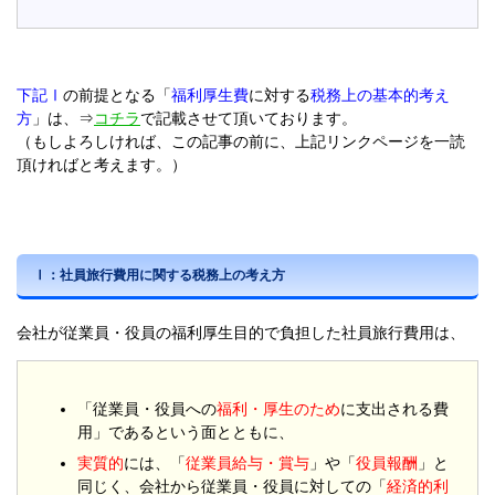
下記Ⅰ
の前提となる「
福利厚生費
に対する
税務上の基本的考え
方
」は、⇒
コチラ
で記載させて頂いております。
（もしよろしければ、この記事の前に、上記リンクページを一読
頂ければと考えます。）
Ⅰ：
社員旅行費用に関する税務上の考え方
会社が従業員・役員の福利厚生目的で負担した社員旅行費用は、
「従業員・役員への
福利・厚生のため
に支出される費
用」であるという面とともに、
実質的
には、「
従業員給与・賞与
」や「
役員報酬
」と
同じく、会社から従業員・役員に対しての「
経済的利