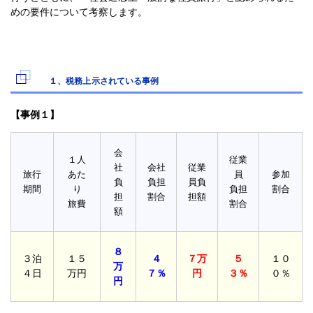
めの要件について考察します。
１、税務上示されている事例
【事例１】
会
１人
従業
社
会社
従業
旅行
あた
員
参加
負
負担
員負
期間
り
負担
割合
担
割合
担額
旅費
割合
額
８
３泊
１５
４
７万
５
１０
万
４日
万円
７％
円
３％
０％
円