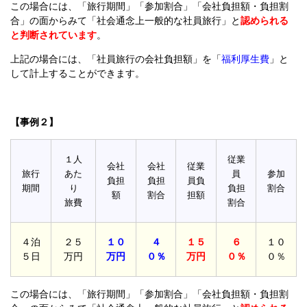
この場合には、「旅行期間」「参加割合」「会社負担額・負担割
合」の面からみて「社会通念上一般的な社員旅行」と
認められる
と判断されています
。
上記の場合には、「社員旅行の会社負担額」を「
福利厚生費
」と
して計上することができます。
【事例２】
１人
従業
会社
会社
従業
旅行
あた
員
参加
負担
負担
員負
期間
り
負担
割合
額
割合
担額
旅費
割合
４泊
２５
１０
４
１５
６
１０
５日
万円
万円
０％
万円
０％
０％
この場合には、「旅行期間」「参加割合」「会社負担額・負担割