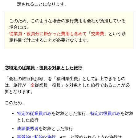
定されることになります。
このため、このような場合の旅行費用を会社が負担している
場合には、
従業員・役員分に掛かった費用も含めて
「
交際費
」という勘
定科目で計上することが必要となります。
②特定の従業員・役員を対象とした旅行
「会社の旅行負担額」を「福利厚生費」として計上できるもの
は、旅行が「
全
従業員・役員」を対象とした旅行であることが必
要となります。
このため、
特定の従業員のみ
を対象とした旅行、
特定の役員のみ
を対象
とした旅行
成績優秀者
を対象とした旅行
実質的に私的な旅行
etc．と認められるような旅行は、