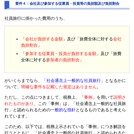
要件４：会社及び参加する従業員・役員等の負担額及び負担割合
社員旅行に掛かった費用のうち、
「
会社が負担する金額
」及び「旅費全体に対する
会社
負担割合
」
「
参加する従業員・役員が負担する金額
」及び「旅費
全体に対する
参加者の負担割合
」
がいくらまでなら、「
社会通念上一般的な社員旅行
」となるかに
ついて、
明確な要件を記載した規定はありません
。
ただし、この点につきまして、税務上、「
事例
」を用いて
説明さ
れたものがあり
、この「事例」は、「社会通念上一般的な社員旅
行」と認められるための
一般的な指針
となるものであると考えら
れています。
このため、以下では、税務上示されている「事例」につき解説を
行うとともに、「社会通念上一般的な社員旅行」と認められるた