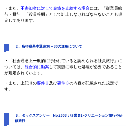
・また、
不参加者に対して金銭を支給する場合
には、「従業員給
与・賞与」「役員報酬」として計上しなければならないことも規
定してあります。
２、所得税基本通達36－30の運用について
・「社会通念上一般的に行われていると認められる社員旅行」に
ついては、
総合的に勘案
して実態に即した処理が必要であること
が規定されています。
・また、上記Ⅱの
要件２
及び
要件３
の内容が記載された規定で
す。
３、タックスアンサー No.2603：従業員レクリエーション旅行や研
修旅行