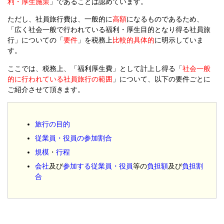
利・厚生施策
」であることは認めています。
ただし、社員旅行費は、一般的に
高額
になるものであるため、
「広く社会一般で行われている福利・厚生目的となり得る社員旅
行」についての「
要件
」を税務上
比較的具体的
に明示していま
す。
ここでは、税務上、「福利厚生費」として計上し得る「
社会一般
的に行われている社員旅行の範囲
」について、以下の要件ごとに
ご紹介させて頂きます。
旅行の目的
従業員・役員の参加割合
規模
・
行程
会社
及び
参加する従業員・役員
等の
負担額
及び
負担割
合