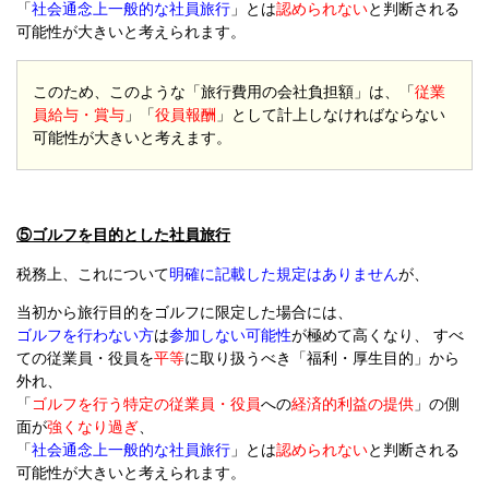
「
社会通念上一般的な社員旅行
」とは
認められない
と判断される
可能性が大きいと考えられます。
このため、このような「旅行費用の会社負担額」は、「
従業
員給与・賞与
」「
役員報酬
」として計上しなければならない
可能性が大きいと考えます。
⑤ゴルフを目的とした社員旅行
税務上、これについて
明確に記載した規定はありません
が、
当初から旅行目的をゴルフに限定した場合には、
ゴルフを行わない方
は
参加しない可能性
が極めて高くなり、 すべ
ての従業員・役員を
平等
に取り扱うべき「福利・厚生目的」から
外れ、
「
ゴルフを行う特定の従業員・役員
への
経済的利益の提供
」の側
面が
強くなり過ぎ
、
「
社会通念上一般的な社員旅行
」とは
認められない
と判断される
可能性が大きいと考えられます。