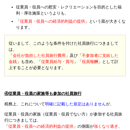
従業員・役員への慰安・レクリエーションを目的とした福
利・厚生施策というよりも、
「
従業員・役員への経済的利益の提供
」という面が大きくな
ります。
従いまして、このような条件を付けた社員旅行につきまして
は、
「
会社が負担した社員旅行費用
」及び「
不参加者に支給した
金銭
」も含め、「
従業員給与・賞与
」「
役員報酬
」として計
上することが必要となります。
④従業員・役員の家族等も参加の社員旅行
税務上、これについて
明確に記載した規定はありません
が、
従業員・役員の家族（従業員・役員でない方）が参加する社員旅
行につきましては、
「
従業員・役員への経済的利益の提供
」の側面が
強くなり過ぎ
、