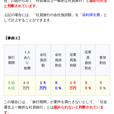
合」の面からみて「社会通念上一般的な社員旅行」と
認められる
と判断されています
。
上記の場合には、「社員旅行の会社負担額」を「
福利厚生費
」と
して計上することができます。
【事例３】
１人
従業
会社
会社
従業
旅行
あた
員
参加
負担
負担
員負
期間
り
負担
割合
額
割合
担額
旅費
割合
５泊
３０
１５
５
１５
５
５
６日
万円
万円
０％
万円
０％
０％
この場合には、「旅行期間」が要件を満たさないとして、「社会
通念上一般的な社員旅行」とは
認められないと判断されていま
す
。