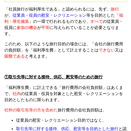
「社員旅行が福利厚生である」と認められるには、先ず、
旅行
が、
従業員・役員の慰安・レクリエーション
等を目的とした「
福
利・厚生施策
」の一環で行われるものであり、
すべて
の従業員・
役員に
参加の機会
が
平等
に与えられていることが必要となりま
す。
このため、以下のような旅行目的の場合には、「会社の旅行費用
の負担額」を「福利厚生費」として計上することは
できない
又は
困難である
と考えます。
①取引先等に対する接待、供応、慰安等のための旅行
「福利厚生費」に計上できる「旅行費用の会社負担額」はあくま
で、
社内
の従業員・役員を対象とした慰安・レクリエーションを
目的としたものに限られます。
社外の取引先等の方を含めた
旅行費用の会社負担額は、
従業員の慰安・レクリエーション目的ではなく、
取引先等に対する接待、供応、慰安等を目的とした旅行
と認