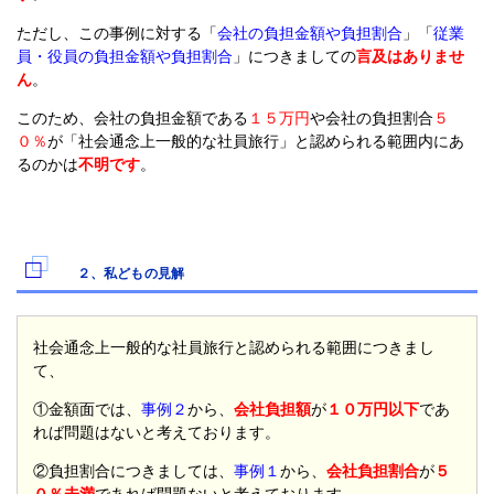
ただし、この事例に対する「
会社の負担金額や負担割合
」「
従業
員・役員の負担金額や負担割合
」につきましての
言及はありませ
ん
。
このため、会社の負担金額である
１５万円
や会社の負担割合
５
０％
が「社会通念上一般的な社員旅行」と認められる範囲内にあ
るのかは
不明です
。
２、私どもの見解
社会通念上一般的な社員旅行と認められる範囲につきまし
て、
①金額面では、
事例２
から、
会社負担額
が
１０万円以下
であ
れば問題はないと考えております。
②負担割合につきましては、
事例１
から、
会社負担割合
が
５