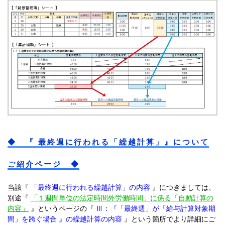
◆ 『 最終週に行われる「繰越計算」』について
ご紹介ページ ◆
当該『
「最終週に行われる繰越計算」の内容
』につきましては、
別途『
「１週間単位の法定時間外労働時間」に係る「自動計算の
内容」
』というページの『
Ⅲ：『「最終週」が「給与計算対象期
間」を跨ぐ場合 』の繰越計算の内容
』という箇所でより詳細にご