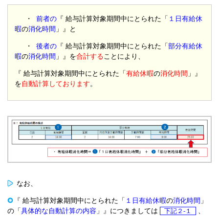
・
前者の
『 給与計算対象期間中にとられた「
１日有給休
暇
の
消化時間
」』と
・
後者の
『 給与計算対象期間中にとられた「
部分有給休
暇
の
消化時間
」』を
合計する
ことにより、
『 給与計算対象期間中にとられた「
有給休暇
の
消化時間
」』
を
自動計算しております
。
なお、
『 給与計算対象期間中にとられた「
１日有給休暇
の
消化時間
」
の「
具体的な自動計算の内容
」』につきましては
、
下記２-１