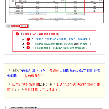
『 上記で
自動計算された
「
各週の
１週間単位の法定時間外労
働時間
」』
を自動集計し
、
『
給与計算対象期間
における「
１週間単位の法定時間外労働
時間
」』を
自動計算しております
。