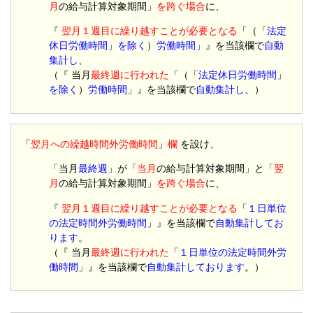
月
の給与計算対象期間」
を跨ぐ場合
に、
『
翌月１週目に繰り越すことが必要となる
「（「
法定
休日労働時間
」
を除く
）
労働時間
」』を当該欄で
自動
集計し
、
（『 当月
最終週に行われた
「（「
法定休日労働時間
」
を除く
）
労働時間
」』を当該欄で
自動集計し
、）
「
翌月への繰越時間外労働時間
」
欄
を設け、
「当月
最終週
」が「
当月
の給与計算対象期間」と「
翌
月
の給与計算対象期間」
を跨ぐ場合
に、
『
翌月１週目に繰り越すことが必要となる
「
１日単位
の法定時間外労働時間
」』を当該欄で
自動集計してお
ります
。
（『 当月
最終週に行われた
「
１日単位の法定時間外労
働時間
」』を当該欄で
自動集計しております
。）