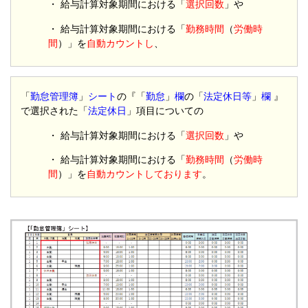
・ 給与計算対象期間における「
選択回数
」や
・ 給与計算対象期間における「
勤務時間
（
労働時
間
）」を
自動カウントし
、
「
勤怠管理簿
」
シート
の『「
勤怠
」
欄
の「
法定休日等
」
欄
』
で選択された「
法定休日
」項目についての
・ 給与計算対象期間における「
選択回数
」や
・ 給与計算対象期間における「
勤務時間
（
労働時
間
）」を
自動カウントしております
。