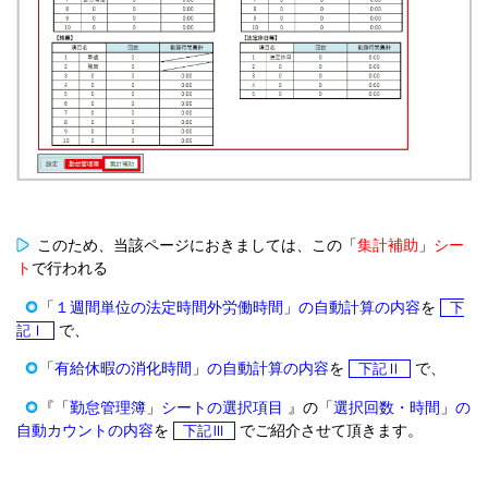
このため、当該ページにおきましては、この「
集計補助
」
シー
ト
で行われる
「
１週間単位の法定時間外労働時間
」
の自動計算の内容
を
下
で、
記Ⅰ
「
有給休暇の消化時間
」
の自動計算の内容
を
で、
下記Ⅱ
『「
勤怠管理簿
」
シートの選択項目
』の「
選択回数・時間
」
の
自動カウントの内容
を
でご紹介させて頂きます。
下記Ⅲ