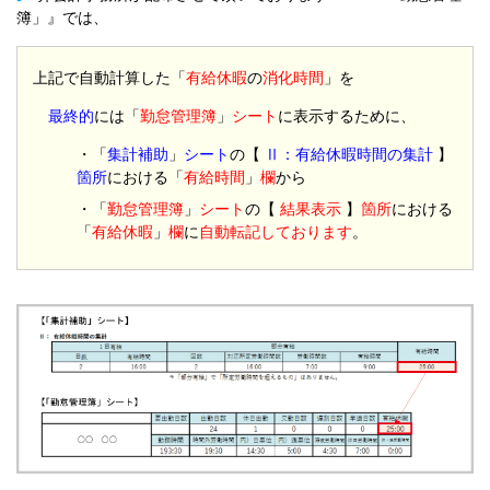
簿」』では、
上記で自動計算した「
有給休暇
の
消化時間
」を
最終的
には「
勤怠管理簿
」
シート
に表示するために、
・「
集計補助
」
シート
の【
Ⅱ：有給休暇時間の集計
】
箇所
における「
有給時間
」
欄
から
・「
勤怠管理簿
」
シート
の【
結果表示
】
箇所
における
「
有給休暇
」
欄
に
自動転記しております
。