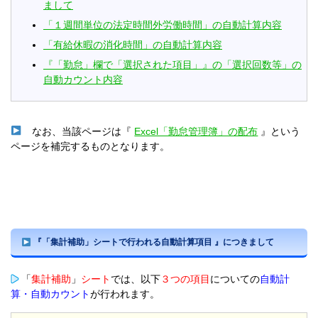
まして
「１週間単位の法定時間外労働時間」の自動計算内容
「有給休暇の消化時間」の自動計算内容
『「勤怠」欄で「選択された項目」』の「選択回数等」の
自動カウント内容
なお、当該ページは『
Excel「勤怠管理簿」の配布
』という
ページを補完するものとなります。
『「集計補助」シートで行われる自動計算項目 』につきまして
「
集計補助
」
シート
では、以下
３つの項目
についての
自動計
算・自動カウント
が行われます。