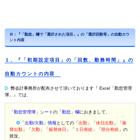
Ⅲ：『「勤怠」欄で「選択された項目」』の「選択回数等」の自動カウ
ント内容
１、『「初期設定項目」の「回数、勤務時間」』の
自動カウントの内容
弊会計事務所が配布させて頂いております『 Excel「勤怠管理
簿」』では、
「
勤怠管理簿
」
シート
の「
勤怠
」
欄
におきまして、
「
出勤/欠勤
」
情報
としての「
出勤
」「
休日出勤
」「
振
替出勤
」「
欠勤
」「
振替休日
」「
１日有給
」「
部分有給
」の
状況、