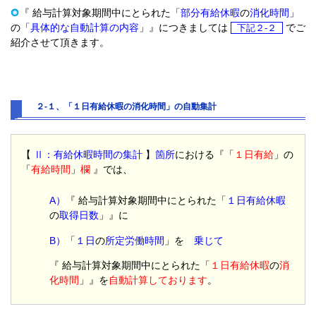
『 給与計算対象期間中にとられた「
部分有給休暇
の
消化時間
」
の「
具体的な自動計算の内容
」』につきましては
でご
下記２-２
紹介させて頂きます。
２-１、「１日有給休暇の消化時間」の自動集計
【
Ⅱ：有給休暇時間の集計
】
箇所
における『「
１日有給
」の
「
有給時間
」
欄
』では、
A）
『 給与計算対象期間中にとられた「
１日有給休暇
の
取得日数
」』に
B）
「
１日
の
所定労働時間
」を
乗じて
『 給与計算対象期間中にとられた「
１日有給休暇
の
消
化時間
」』を
自動計算しております
。