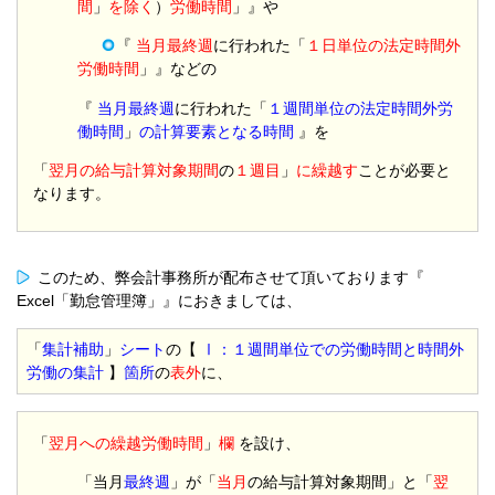
間
」
を除く
）
労働時間
」』や
『
当月最終週
に行われた「
１日単位の法定時間外
労働時間
」』などの
『
当月最終週
に行われた「
１週間単位の法定時間外労
働時間
」
の計算要素となる時間
』を
「
翌月の給与計算対象期間
の
１週目
」
に繰越す
ことが必要と
なります。
このため、弊会計事務所が配布させて頂いております『
Excel「勤怠管理簿」』におきましては、
「
集計補助
」
シート
の【
Ⅰ：１週間単位での労働時間と時間外
労働の集計
】
箇所
の
表外
に、
「
翌月への繰越労働時間
」
欄
を設け、
「当月
最終週
」が「
当月
の給与計算対象期間」と「
翌