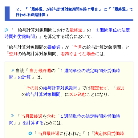
２、 『「最終週」が給与計算対象期間を跨ぐ場合 』 に『「最終週」で
行われる繰越計算 』
『「給与計算対象期間における
最終週
」の「
１週間単位の法定
時間外労働時間
」』を算定する場合において、
「給与計算対象期間の
最終週
」が「
当月
の給与計算対象期間」と
「
翌月
の給与計算対象期間」
を跨ぐような場合
には、
当該『
当月最終週
の「
１週間単位の法定時間外労働時
間
」
の計算
』は、
「
その月
の
給与計算対象期間
」では
確定せず
、「
翌月
の
給与計算対象期間
」に
ズレ込む
ことになり、
『
当月最終週
を
含む
「
１週間単位の法定時間外労働時
間
」』
を計算する
ためには、
『
当月最終週
に行われた「（「
法定休日労働時