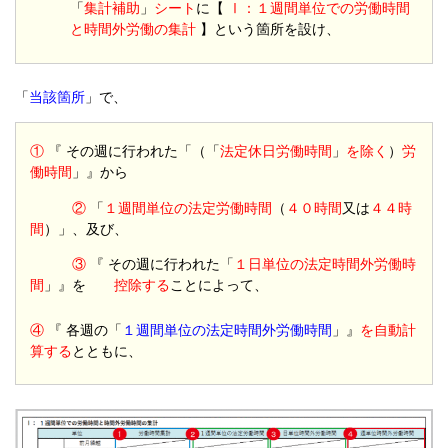
「
集計補助
」
シート
に【
Ⅰ：１週間単位での労働時間
と時間外労働の集計
】という箇所を設け、
「
当該箇所
」で、
①
『 その週に行われた「（「
法定休日労働時間
」
を除く
）
労
働時間
」』から
②
「
１週間単位の法定労働時間
（
４０時間
又は
４４時
間
）」、及び、
③
『 その週に行われた
「
１
日単位
の法定時間外労働時
間
」』を
控除する
ことによって、
④
『 各週の「
１週間単位の法定時間外労働時間
」』
を自動計
算する
とともに、