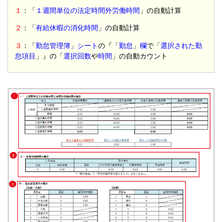
１
：「
１週間単位の法定時間外労働時間
」の自動計算
２
：「
有給休暇の消化時間
」の自動計算
３
：「
勤怠管理簿
」
シート
の『「
勤怠
」
欄
で「
選択された勤
怠項目
」』の「
選択回数
や
時間
」の自動カウント