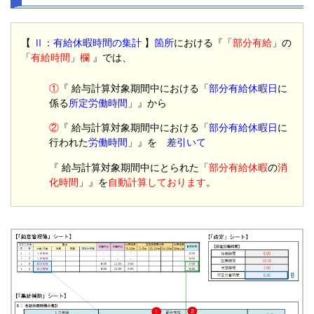
【
Ⅱ：有給休暇時間の集計
】
箇所
における『「
部分有給
」の
「
有給時間
」
欄
』では、
①
『 給与計算対象期間中における「
部分有給休暇日
に
係る
所定労働時間
」』から
②
『 給与計算対象期間中における「
部分有給休暇日
に
行われた
労働時間
」』を
差引いて
『 給与計算対象期間中にとられた「
部分有給休暇
の
消
化時間
」』を
自動計算しております
。