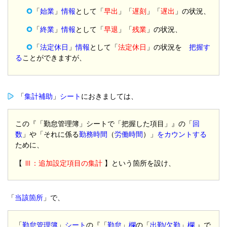
「
始業
」
情報
として「
早出
」「
遅刻
」「
遅出
」の状況、
「
終業
」
情報
として「
早退
」「
残業
」の状況、
「
法定休日
」
情報
として「
法定休日
」の状況を
把握す
る
ことができますが、
「
集計補助
」
シート
におきましては、
この『「勤怠管理簿」シートで「把握した項目」』の「
回
数
」や「それに係る
勤務時間
（
労働時間
）」
をカウントする
ために、
【
Ⅲ：追加設定項目の集計
】という箇所を設け、
「
当該箇所
」で、
「
勤怠管理簿
」
シート
の『「
勤怠
」
欄
の「
出勤/欠勤
」
欄
』で