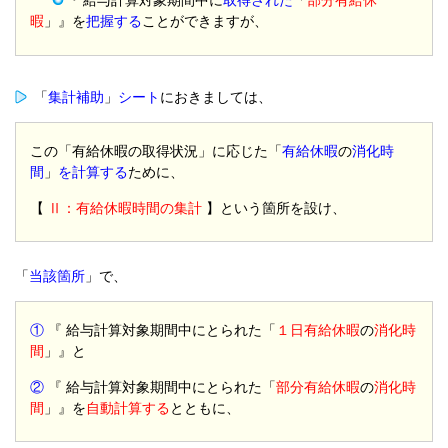
『 給与計算対象期間中に
取得された
「
部分有給休
暇
」』を
把握する
ことができますが、
「
集計補助
」
シート
におきましては、
この「有給休暇の取得状況」に応じた「
有給休暇
の
消化時
間
」
を計算する
ために、
【
Ⅱ：有給休暇時間の集計
】という箇所を設け、
「
当該箇所
」で、
①
『 給与計算対象期間中にとられた「
１日有給休暇
の
消化時
間
」』と
②
『 給与計算対象期間中にとられた「
部分有給休暇
の
消化時
間
」』を
自動計算する
とともに、