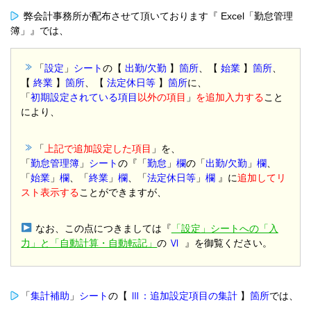
弊会計事務所が配布させて頂いております『 Excel「勤怠管理
簿」』では、
「
設定
」
シート
の【
出勤/欠勤
】
箇所
、【
始業
】
箇所
、
【
終業
】
箇所
、【
法定休日等
】
箇所
に、
「
初期設定されている項目
以外の項目
」
を追加入力する
こと
により、
「
上記で追加設定した項目
」を、
「
勤怠管理簿
」
シート
の『「
勤怠
」
欄
の「
出勤/欠勤
」
欄
、
「
始業
」
欄
、「
終業
」
欄
、「
法定休日等
」
欄
』に
追加してリ
スト表示する
ことができますが、
なお、この点につきましては『
「設定」シートへの「入
力」と「自動計算・自動転記」
の
Ⅵ
』を御覧ください。
「
集計補助
」
シート
の【
Ⅲ：追加設定項目の集計
】
箇所
では、