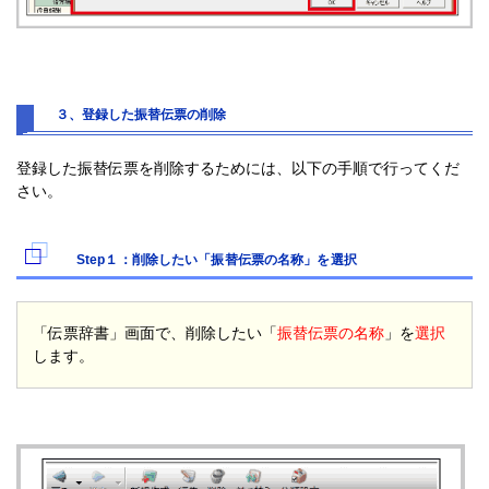
３、登録した振替伝票の削除
登録した振替伝票を削除するためには、以下の手順で行ってくだ
さい。
Step１：削除したい「振替伝票の名称」を選択
「伝票辞書」画面で、削除したい「
振替伝票の名称
」を
選択
します。