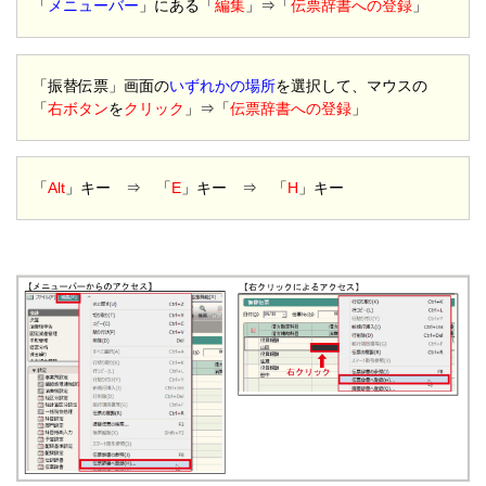
「
メニューバー
」にある「
編集
」⇒「
伝票辞書への登録
」
「振替伝票」画面の
いずれかの場所
を選択して、マウスの
「
右ボタン
を
クリック
」⇒「
伝票辞書への登録
」
「
Alt
」キー ⇒ 「
E
」キー ⇒ 「
H
」キー