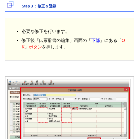
Step３：修正＆登録
必要な修正を行います。
修正後「伝票辞書の編集」画面の「
下部
」にある「
O
K
」
ボタン
を押します。