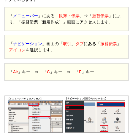
「
メニューバー
」にある「
帳簿・伝票
」⇒「
振替伝票
」によ
り、「振替伝票（新規作成）」画面にアクセスします。
「
ナビゲーション
」画面の「
取引
」
タブ
にある「
振替伝票
」
アイコン
を選択します。
「
Alt
」キー ⇒ 「
C
」キー ⇒ 「
F
」キー