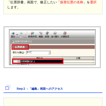
「伝票辞書」画面で、修正したい「
振替伝票の名称
」を
選択
します。
Step２：「編集」画面へのアクセス