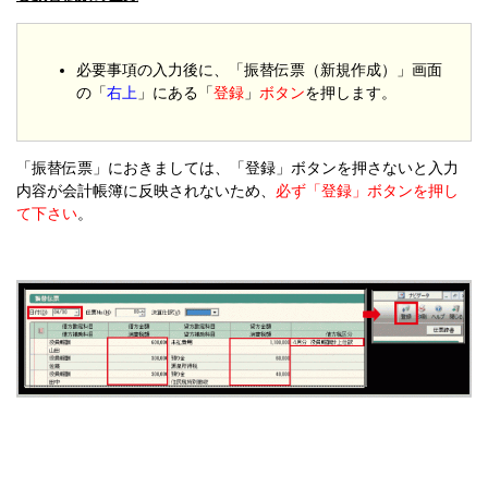
必要事項の入力後に、「振替伝票（新規作成）」画面
の「
右上
」にある「
登録
」
ボタン
を押します。
「振替伝票」におきましては、「登録」ボタンを押さないと入力
内容が会計帳簿に反映されないため、
必ず「登録」ボタンを押し
て下さい
。