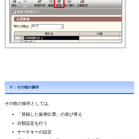
Ⅴ：
その他の操作
その他の操作としては、
「登録した振替伝票」の並び替え
分類設定を行う
サーチキーの設定