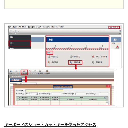
キーボードのショートカットキーを使ったアクセス