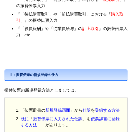
の振替伝票入力
『「後払購買取引」や「前払購買取引」における「
購入取
引
」』の振替伝票入力
『「役員報酬」や「従業員給与」の
計上取引
』の振替伝票入
力 etc.
Ⅱ：
振替伝票の新規登録の仕方
振替伝票の新規登録方法としましては、
「伝票辞書の
新規登録画面
」から
仕訳
を
登録する方法
既に
「
振替伝票に入力された仕訳
」を
伝票辞書に登録
する方法
があります。