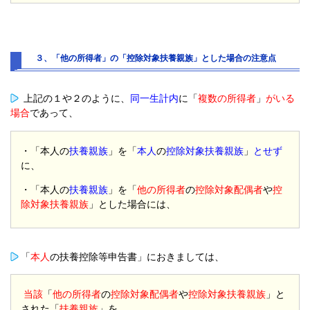
３、「他の所得者」の「控除対象扶養親族」とした場合の注意点
上記の１や２のように、
同一生計内
に「
複数の所得者
」
がいる
場合
であって、
・「本人の
扶養親族
」を「
本人
の
控除対象扶養親族
」
とせず
に、
・「本人の
扶養親族
」を「
他の所得者
の
控除対象配偶者
や
控
除対象扶養親族
」とした場合には、
「
本人
の扶養控除等申告書」におきましては、
当該
「
他の所得者
の
控除対象配偶者
や
控除対象扶養親族
」と
された「
扶養親族
」を、