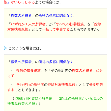
族
」
がいらっしゃる
ような場合
には、
「
複数の所得者
」の
所得の多寡に関係なく
、
「
いずれか１人の所得者
」が「
すべての扶養親族
」を「
控除
対象扶養親族
」として
一括して申告する
こともできますが、
このような場合には、
「
複数の所得者
」の
所得の多寡に関係なく
、
・「
複数の扶養親族
」を「その生計内の
複数の所得者
」
に分
けて
、
・「
それぞれの所得者
の
控除対象扶養親族
」として
分割申告
する
こともできます。
（
国税庁HP 質疑応答事例：「2以上の所得者がいる場合の
扶養親族等の所属」
）