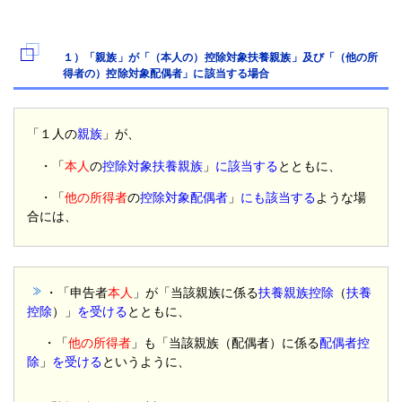
１）「親族」が「（本人の）控除対象扶養親族」及び「（他の所
得者の）控除対象配偶者」に該当する場合
「１人の
親族
」が、
・「
本人
の
控除対象扶養親族
」
に該当する
とともに、
・「
他の所得者
の
控除対象配偶者
」
にも該当する
ような場
合には、
・「申告者
本人
」が「当該親族に係る
扶養親族控除
（
扶養
控除
）」
を受ける
とともに、
・
「
他の所得者
」も「当該親族（配偶者）に係る
配偶者控
除
」
を受ける
というように、