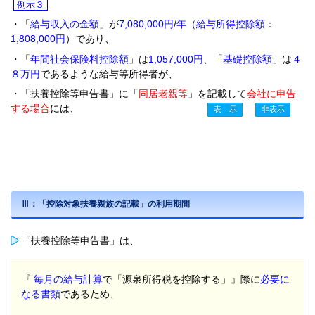
例示３
・「
給与収入の金額
」が
7,080,000円
/
年
（
給与所得控除額
：
1,808,000円
）であり、
・「
年間社会保険料控除額
」は
1,057,000円
、「
基礎控除額
」は
４
８万円
であるような給与等所得者が、
・「扶養控除等申告書」に「
同居老親等
」を記載して
会社に申告
する場合
には、
Ⅲ：「控除対象扶養親族の記載」の利用期間
「扶養控除等申告書」は、
『
毎月の給与計算
で「源泉所得税を控除する」』際に
必要に
なる書類
であるため、