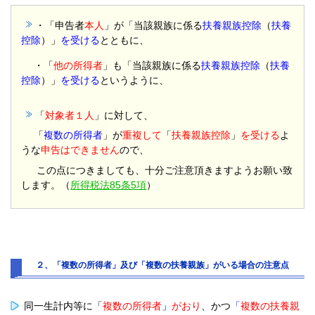
・「申告者
本人
」が「当該親族に係る
扶養親族控除
（
扶養
控除
）」
を受ける
とともに、
・
「
他の所得者
」も「当該親族に係る
扶養親族控除
（
扶養
控除
）」
を受ける
というように、
「
対象者１人
」に対して、
「
複数の所得者
」が
重複して
「
扶養親族控除
」
を受ける
よ
うな
申告はできません
ので、
この点につきましても、十分ご注意頂きますようお願い致
します。（
所得税法85条5項
）
２、「複数の所得者」及び「複数の扶養親族」がいる場合の注意点
同一生計内等に「
複数の所得者
」
がおり
、かつ
「
複数の扶養親