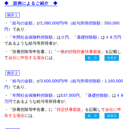
◆ 設例によるご紹介 ◆
例示１
・「
給与の金額
」が
1,080,000円
/
年
（
給与所得控除額
：
550,000
円
）であり、
・「
年間社会保険料控除額
」は
０円
、「
基礎控除額
」は
４８万円
であるような給与等所得者が、
・「扶養控除等申告書」に「
一般
の
控除対象扶養親族
」を記載し
て
会社に申告する場合
には、
例示２
・「
給与の金額
」が
3,600,000円
/
年
（
給与所得控除額
：
1,160,000
円
）であり、
・「
年間社会保険料控除額
」は
537,000円
、「
基礎控除額
」は
４８
万円
であるような給与等所得者が、
・「扶養控除等申告書」に「
特定
扶養親族
」を記載して
会社に申
告する場合
には、