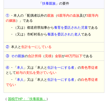
「
扶養親族
」の要件
①
・本人の「配偶者以外の
親族
（
6親等内の血族
及び
3親等内
の姻族
）」である
・（又は）都道府県知事から
養育を委託された児童
である
・（又は）市町村長から
養護を委託された老人
である
②
本人と
生計を一にしている
③
その親族
の
合計所得
（
見積
）
金額
が
48万円以下
である
④
・「
本人
」又は「本人と
生計を一にする者
」の
青色専従者
として
給与の支払を受けていない
・「
本人
」又は「本人と
生計を一にする者
」の
白色専従者
でない
（
国税庁HP：「扶養親族」
）