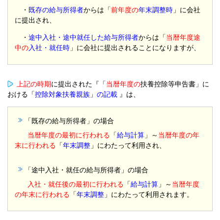
・
既存の給与所得者
からは「
前年度の
年末調整時
」に会社
に提出され、
・
途中入社・途中就任した給与所得者
からは「
当暦年度途
中の
入社・就任時
」に会社に提出されることになりますが、
上記の時期
に提出された『「
当暦年度の
扶養控除等申告書」に
おける「
控除対象扶養親族
」
の記載
』は、
「既存の給与所得者」の場合
当暦年度の最初に行われる
「
給与計算
」～
当暦年度の年
末に行われる
「
年末調整
」にわたって利用され、
「途中入社・就任の給与所得者」の場合
入社・就任後の最初に行われる
「
給与計算
」～
当暦年度
の年末に行われる
「
年末調整
」にわたって利用されます。