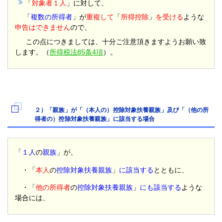
「
対象者１人
」に対して、
「
複数の所得者
」が
重複して
「
所得控除
」
を受ける
ような
申告はできません
ので、
この点につきましては、十分ご注意頂きますようお願い致
します。（
所得税法85条4項
）。
２）「親族」が「（本人の）控除対象扶養親族」及び「（他の所
得者の）控除対象扶養親族」に該当する場合
「
１人
の
親族
」が、
・「
本人
の
控除対象扶養親族
」
に該当する
とともに、
・「
他の所得者
の
控除対象扶養親族
」
にも該当する
ような
場合には、