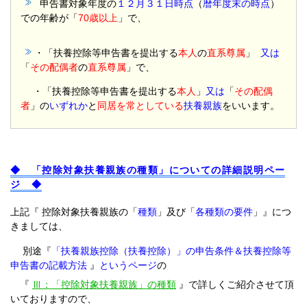
申告書対象年度の
１２月３１日時点
（
暦年度末の時点
）
での年齢が「
70歳以上
」で、
・「扶養控除等申告書を提出する
本人
の
直系尊属
」
又は
「
その配偶者
の
直系尊属
」で、
・「扶養控除等申告書を提出する
本人
」
又は
「
その配偶
者
」の
いずれか
と
同居を常としている
扶養親族
をいいます。
◆ 「控除対象扶養親族の種類」についての詳細説明ペー
ジ ◆
上記『 控除対象扶養親族の「
種類
」及び「
各種類の要件
」』につ
きましては、
別途『
「扶養親族控除（扶養控除）」の申告条件＆扶養控除等
申告書の記載方法
』
というページ
の
『
Ⅲ：「控除対象扶養親族」の種類
』で詳しくご紹介させて頂
いておりますので、