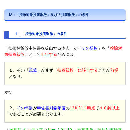
Ⅳ：「控除対象扶養親族」及び「扶養親族」の条件
１、「控除対象扶養親族」の条件
「扶養控除等申告書を提出する本人」が「
その親族
」を「
控除対
象扶養親族
」として
申告する
ためには、
１、その「
親族
」がまず「
扶養親族
」
に該当する
ことが
前提
となり、
かつ
２、
その年齢
が
申告書対象年度
の
12月31日時点
で
１６齢以上
であることが必要となります。
（
国税庁 タックスアンサー N01180 ：扶養親族「控除対象扶養