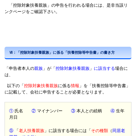
「控除対象扶養親族」の申告を行われる場合には、是非当該リ
ンクページをご確認下さい。
Ⅶ：「控除対象扶養親族」に係る「扶養控除等申告書」の書き方
「申告者本人の
親族
」が「
控除対象扶養親族
」
に該当する
場合に
は、
以下の「
控除対象扶養親族
に係る
情報
」を「扶養控除等申告書」
に記載して、会社に申告することが必要となります。
①
氏名
②
マイナンバー
③
本人との続柄
④
生年
月日
⑤
「
老人扶養親族
」に該当する場合には「
その種類
（
同居老