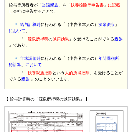
給与等所得者が「
当該親族
」を「
扶養控除等申告書
」
に記載
し
会社に申告することで、
給与計算時
に行われる「（申告者本人の）
源泉徴収
」
において
、
『「
源泉所得税
の
減額効果
」を受けることができる
親族
』であり、
年末調整時
に行われる「（申告者本人の）
年間課税所
得計算
」
において
、
『「
扶養親族控除
という
人的所得控除
」を受けることが
できる
親族
』のことをいいます。
【 給与計算時の「源泉所得税の減額効果」 】