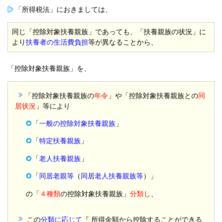
「所得税法」におきましては、
同じ「控除対象扶養親族」であっても、「扶養親族の状況」に
より
扶養者の生活費負担
等が異なることから、
「控除対象扶養親族」を、
「控除対象扶養親族の
年令
」や「控除対象扶養親族との
同
居状況
」
等により
「
一般の控除対象扶養親族
」
「
特定扶養親族
」
「
老人扶養親族
」
「
同居老親等
（
同居老人扶養親族等
）」
の「
４種類
の控除対象扶養親族」
分類し
、
この
分類に応じて
『 所得金額から控除することができる