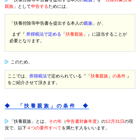
親族
」として
申告する
ためには、
「扶養控除等申告書を提出する
本人
の
親族
」が、
まず『
所得税法で定める
「
扶養親族
」』に該当することが
必要となります。
このため、
ここでは、
所得税法
で定められている『「
扶養親族
」
の条件
』
をご紹介させて頂きます。
◆ 「扶養親族」の条件 ◆
「扶養親族」とは、
その年
（
申告書対象年度
）の
12月31日
の現
況で、以下
４つの要件すべて
を満たす人をいいます。