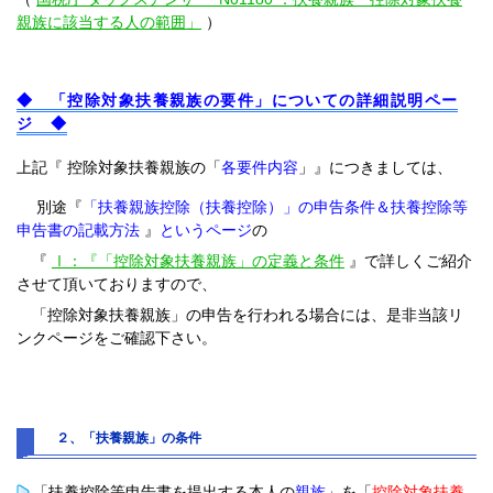
親族に該当する人の範囲」
）
◆ 「控除対象扶養親族の要件」についての詳細説明ペー
ジ ◆
上記『 控除対象扶養親族の「
各要件内容
」』につきましては、
別途『
「扶養親族控除（扶養控除）」の申告条件＆扶養控除等
申告書の記載方法
』
というページ
の
『
Ⅰ：『「控除対象扶養親族」の定義と条件
』で詳しくご紹介
させて頂いておりますので、
「控除対象扶養親族」の申告を行われる場合には、是非当該リ
ンクページをご確認下さい。
２、「扶養親族」の条件
「扶養控除等申告書を提出する
本人
の
親族
」を「
控除対象扶養