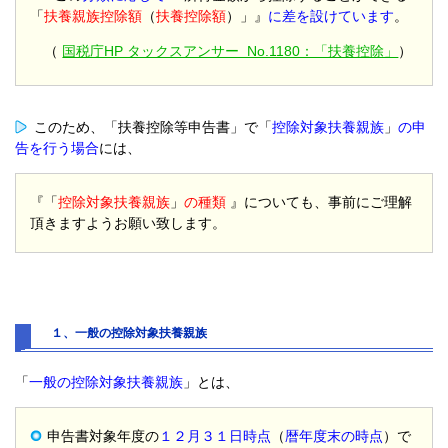
「
扶養親族控除額
（
扶養控除額
）」』
に差を設けています
。
（
国税庁HP タックスアンサー No.1180：「扶養控除」
）
このため、「扶養控除等申告書」で「
控除対象扶養親族
」
の申
告を行う場合
には、
『「
控除対象扶養親族
」
の種類
』についても、事前にご理解
頂きますようお願い致します。
１、一般の控除対象扶養親族
「
一般の控除対象扶養親族
」とは、
申告書対象年度の
１２月３１日時点
（
暦年度末の時点
）
で