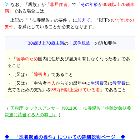
なお、「親族」が「
非居住者
」で「
その年齢
が
30歳以上70歳未
満
」である場合には、
上記の『「扶養親族」の要件 』に
加えて
、「以下の
いずれかの
要件
」を満たしていることが必要となります。
「
30歳以上70歳未満
の
非居住親族
」の追加要件
・「
留学のため
国内に住所及び居所を有しなくなった者」であ
ること
・（又は）「
障害者
」であること
・（又は）「申告者
本人
からその暦年中に
生活費
又は
教育費
に
充てるための支払いを
38万円以上受けている者
」であること
（
国税庁 タックスアンサー N01180 ：扶養親族「控除対象扶養
親族に該当する人の範囲」
）
◆ 「扶養親族の要件」についての詳細説明ページ ◆