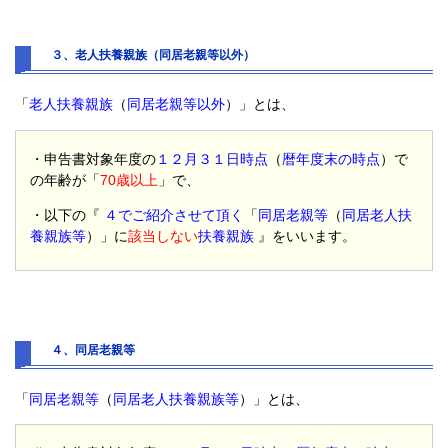
３、老人扶養親族（同居老親等以外）
「
老人扶養親族
（
同居老親等以外
）」とは、
・申告書対象年度の
１２月３１日時点
（
暦年度末の時点
）で
の年齢が「
70歳以上
」で、
・以下の『
４でご紹介させて頂く
「
同居老親等
（
同居老人扶
養親族等
）」に
該当しない
扶養親族
』をいいます。
４、同居老親等
「
同居老親等
（
同居老人扶養親族等
）」とは、