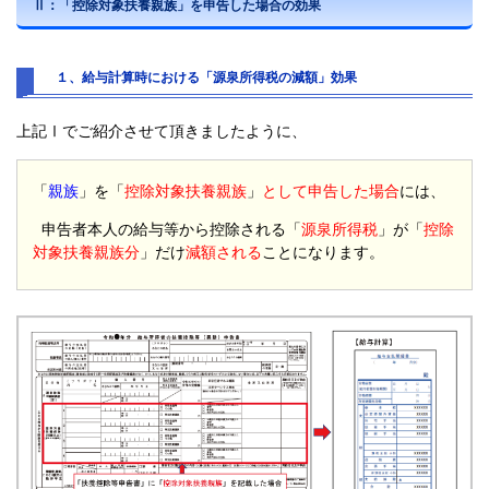
Ⅱ：「控除対象扶養親族」を申告した場合の効果
１、給与計算時における「源泉所得税の減額」効果
上記Ⅰでご紹介させて頂きましたように、
「
親族
」を「
控除対象扶養親族
」
として申告した場合
には、
申告者本人の給与等から控除される「
源泉所得税
」が「
控除
対象扶養親族
分
」だけ
減額される
ことになります。