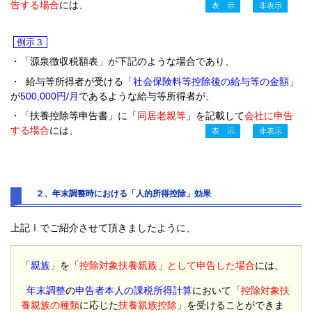
告する場合
には、
例示３
・「源泉徴収税額表」が下記のような場合であり、
・ 給与等所得者が受ける「
社会保険料等控除後の給与等の金額
」
が
500,000円
/
月
であるような給与等所得者が、
・「扶養控除等申告書」に「
同居老親等
」を記載して
会社に申告
する場合
には、
２、年末調整時における「人的所得控除」効果
上記Ⅰでご紹介させて頂きましたように、
「
親族
」を「
控除対象扶養親族
」
として申告した場合
には、
年末調整
の
申告者本人の課税所得計算
において「
控除対象扶
養親族の種類
に応じた
扶養親族控除
」を受けることができま