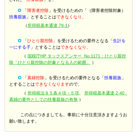
「
障害者控除
」を受けるための「（障害者控除対象）
扶養親族
」とすることは
できなくなり
、
（
所得税基本通達 79-1
）
「
ひとり親控除
」を受けるための要件となる「
生計を
一にする子
」とすることは
できなくなり
、
（
国税庁HP タックスアンサー No.1171：ひとり親控
除「ひとり親控除の対象となる人の範囲」
）
「
寡婦控除
」を受けるための要件となる「
扶養親族
」
とすることは
できなくなります
ので、
（
所得税法８５条４項・５項
、
所得税基本通達 2-40 :
寡婦の要件としての扶養親族の有無
）
この点につきましても、事前に十分注意頂きますようお
願い致します。